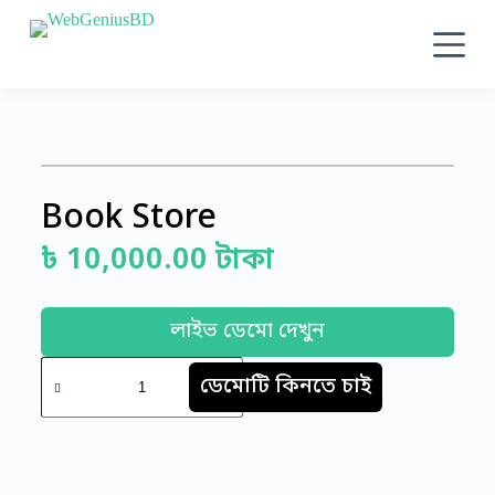
S
k
i
p
t
o
c
o
n
t
Book Store
e
n
৳
10,000.00
টাকা
t
লাইভ ডেমো দেখুন
ডেমোটি কিনতে চাই